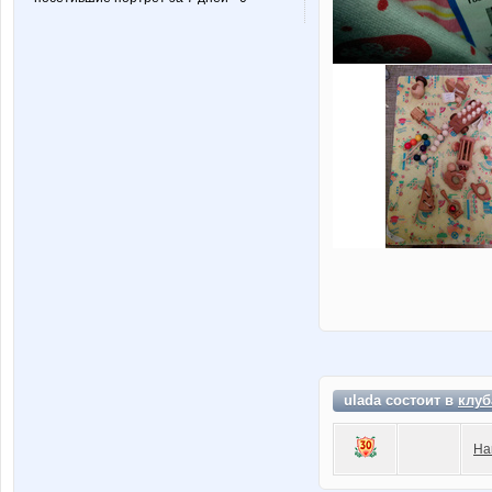
ulada состоит в
клуб
На