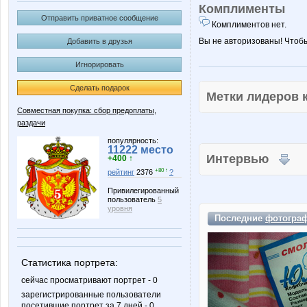
Комплименты
Отправить приватное сообщение
Комплиментов нет.
Вы не авторизованы! Чтоб
Добавить в друзья
Игнорировать
Сделать подарок
Метки лидеров
Совместная покупка: сбор предоплаты,
раздачи
популярность:
11222 место
Интервью
+400 ↑
+80 ↑
рейтинг
2376
?
Привилегированный
пользователь
5
уровня
Последние
фотогра
Статистика портрета:
сейчас просматривают портрет - 0
зарегистрированные пользователи
посетившие портрет за 7 дней - 0